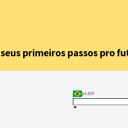
s seus
primeiros passos pro fu
pt-BR