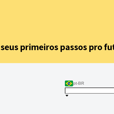
s seus
primeiros passos pro fu
pt-BR