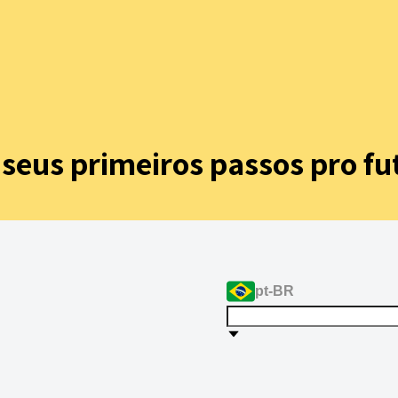
s seus
primeiros passos pro fu
pt-BR